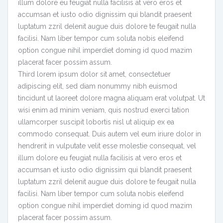
illum dolore eu feugiat nulla facilisis at vero eros et
accumsan et iusto odio dignissim qui blandit praesent
luptatum zzril delenit augue duis dolore te feugait nulla
facilisi. Nam liber tempor cum soluta nobis eleifend
option congue nihil imperdiet doming id quod mazim
placerat facer possim assum.
Third lorem ipsum dolor sit amet, consectetuer
adipiscing elit, sed diam nonummy nibh euismod
tincidunt ut laoreet dolore magna aliquam erat volutpat. Ut
wisi enim ad minim veniam, quis nostrud exerci tation
ullamcorper suscipit lobortis nisl ut aliquip ex ea
commodo consequat. Duis autem vel eum iriure dolor in
hendrerit in vulputate velit esse molestie consequat, vel
illum dolore eu feugiat nulla facilisis at vero eros et
accumsan et iusto odio dignissim qui blandit praesent
luptatum zzril delenit augue duis dolore te feugait nulla
facilisi. Nam liber tempor cum soluta nobis eleifend
option congue nihil imperdiet doming id quod mazim
placerat facer possim assum.