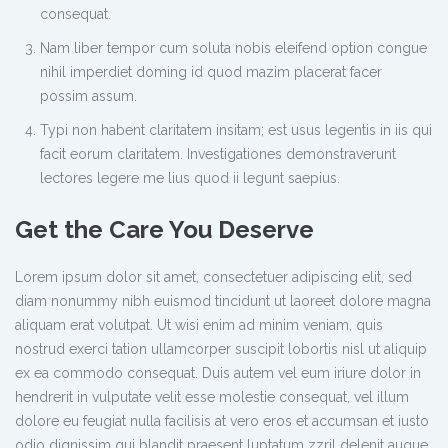
consequat.
Nam liber tempor cum soluta nobis eleifend option congue
nihil imperdiet doming id quod mazim placerat facer
possim assum.
Typi non habent claritatem insitam; est usus legentis in iis qui
facit eorum claritatem. Investigationes demonstraverunt
lectores legere me lius quod ii legunt saepius.
Get the Care You Deserve
Lorem ipsum dolor sit amet, consectetuer adipiscing elit, sed
diam nonummy nibh euismod tincidunt ut laoreet dolore magna
aliquam erat volutpat. Ut wisi enim ad minim veniam, quis
nostrud exerci tation ullamcorper suscipit lobortis nisl ut aliquip
ex ea commodo consequat. Duis autem vel eum iriure dolor in
hendrerit in vulputate velit esse molestie consequat, vel illum
dolore eu feugiat nulla facilisis at vero eros et accumsan et iusto
odio dignissim qui blandit praesent luptatum zzril delenit augue