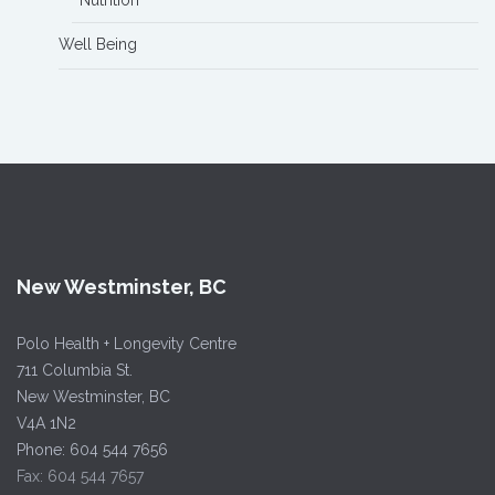
Nutrition
Well Being
New Westminster, BC
Polo Health + Longevity Centre
711 Columbia St.
New Westminster, BC
V4A 1N2
Phone:
604 544 7656
Fax: 604 544 7657